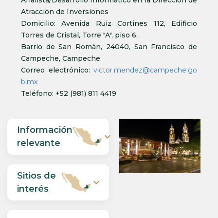
Analista/Desarrollo Informático en la Dirección de
Atracción de Inversiones
Domicilio: Avenida Ruiz Cortines 112, Edificio
Torres de Cristal, Torre "A", piso 6,
Barrio de San Román, 24040, San Francisco de
Campeche, Campeche.
Correo electrónico:
victor.mendez@campeche.go
b.mx
Teléfono: +52 (981) 811 4419
Información
expand_more
relevante
Sitios de
expand_more
interés