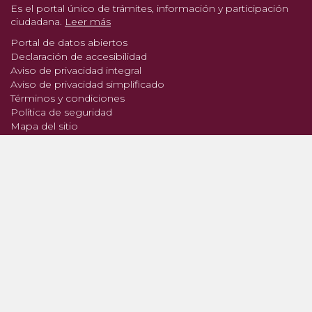
Es el portal único de trámites, información y participación
ciudadana.
Leer más
Portal de datos abiertos
Declaración de accesibilidad
Aviso de privacidad integral
Aviso de privacidad simplificado
Términos y condiciones
Política de seguridad
Mapa del sitio
Denuncia contra servidores públicos
Síguenos en: