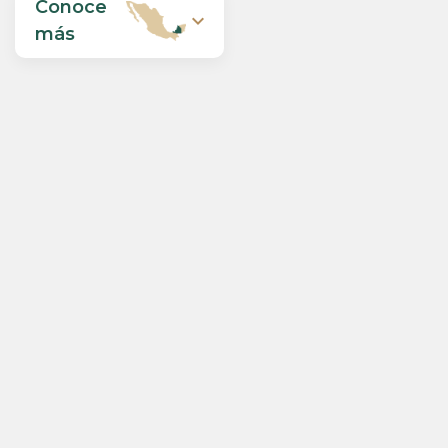
Conoce
expand_more
más