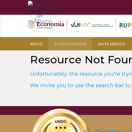
INICIO
ACCESO RÁPIDO
DATA MÉXICO
Resource Not Fou
Unfortunately, the resource you're tryin
We invite you to use the search bar to 
Ganadora al "