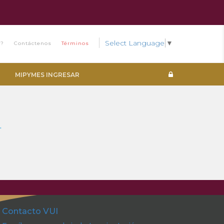
Select Language
▼
s?
Contáctenos
Términos
MIPYMES INGRESAR
.
Contacto VUI