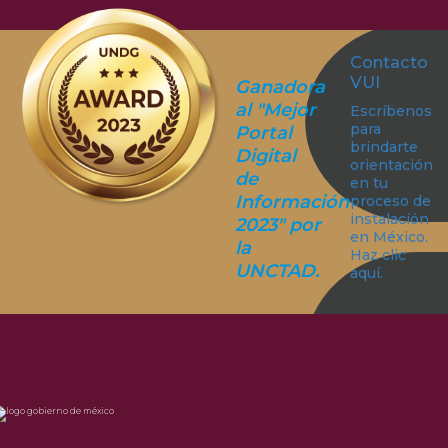
Contacto
VUI
Ganadora
al "Mejor
Escríbenos
para
Portal
brindarte
Digital
orientación
de
en tu
Información
proceso de
instalación
2023" por
en México.
la
Haz clic
UNCTAD.
aquí.