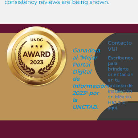
consistency reviews are being shown.
Contacto
VUI
Ganadora
al "Mejor
Escríbenos
para
Portal
brindarte
Digital
orientación
de
en tu
Información
proceso de
instalación
2023" por
en México.
la
Haz clic
UNCTAD.
aquí.