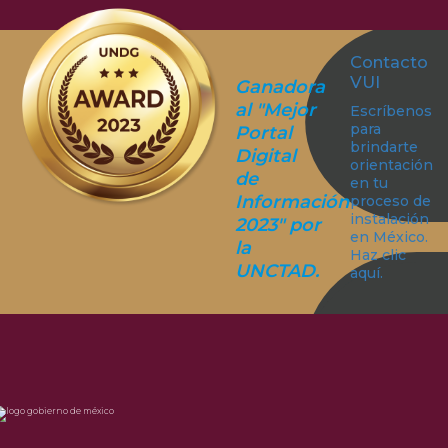
Contacto
VUI
Ganadora
al "Mejor
Escríbenos
para
Portal
brindarte
Digital
orientación
de
en tu
Información
proceso de
instalación
2023" por
en México.
la
Haz clic
UNCTAD.
aquí.