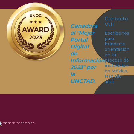
Contacto
VUI
Ganadora
al "Mejor
Escríbenos
para
Portal
brindarte
Digital
orientación
de
en tu
Información
proceso de
instalación
2023" por
en México.
la
Haz clic
UNCTAD.
aquí.