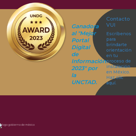
Contacto
VUI
Ganadora
al "Mejor
Escríbenos
para
Portal
brindarte
Digital
orientación
de
en tu
Información
proceso de
instalación
2023" por
en México.
la
Haz clic
UNCTAD.
aquí.