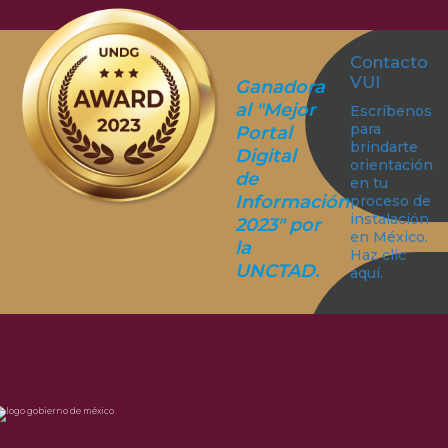
Contacto
VUI
Ganadora
al "Mejor
Escríbenos
para
Portal
brindarte
Digital
orientación
de
en tu
Información
proceso de
instalación
2023" por
en México.
la
Haz clic
UNCTAD.
aquí.