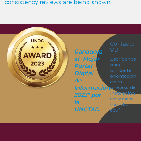
consistency reviews are being shown.
Contacto
VUI
Ganadora
al "Mejor
Escríbenos
para
Portal
brindarte
Digital
orientación
de
en tu
Información
proceso de
instalación
2023" por
en México.
la
Haz clic
UNCTAD.
aquí.