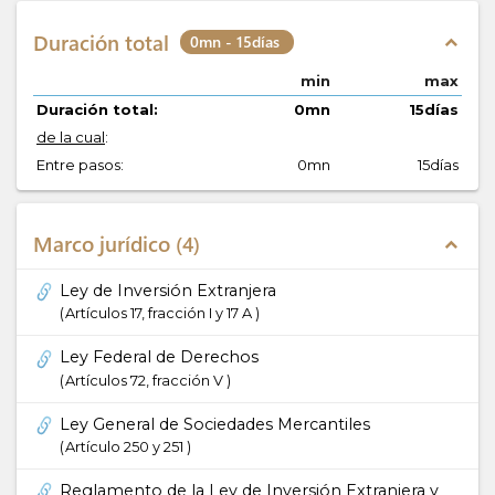
Duración total
0mn - 15días
expand_less
min
max
Duración total:
0mn
15días
de la cual
:
Entre pasos:
0mn
15días
Marco jurídico
4
expand_less
Ley de Inversión Extranjera
Artículos 17, fracción I y 17 A
Ley Federal de Derechos
Artículos 72, fracción V
Ley General de Sociedades Mercantiles
Artículo 250 y 251
Reglamento de la Ley de Inversión Extranjera y