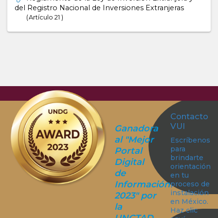
del Registro Nacional de Inversiones Extranjeras
Artículo 21
Contacto
VUI
Ganadora
al "Mejor
Escríbenos
para
Portal
brindarte
Digital
orientación
de
en tu
Información
proceso de
instalación
2023" por
en México.
la
Haz clic