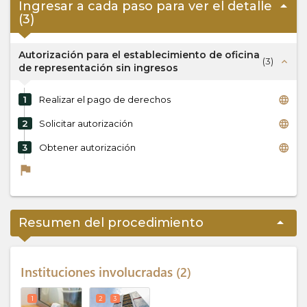
arrow_drop_up
Ingresar a cada paso para ver el detalle
(
3
)
Autorización para el establecimiento de oficina
(
3
)
expand_less
de representación sin ingresos
language
1
Realizar el pago de derechos
language
2
Solicitar autorización
language
3
Obtener autorización
flag
arrow_drop_up
Resumen del procedimiento
Instituciones involucradas
2
1
2
3