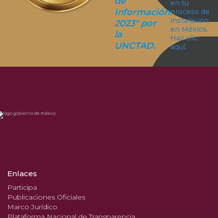
de
en tu
Información
proceso de
instalación
2023" por
en México.
la
Haz clic
UNCTAD.
aquí.
Enlaces
Participa
Publicaciones Oficiales
Marco Jurídico
Plataforma Nacional de Transparencia