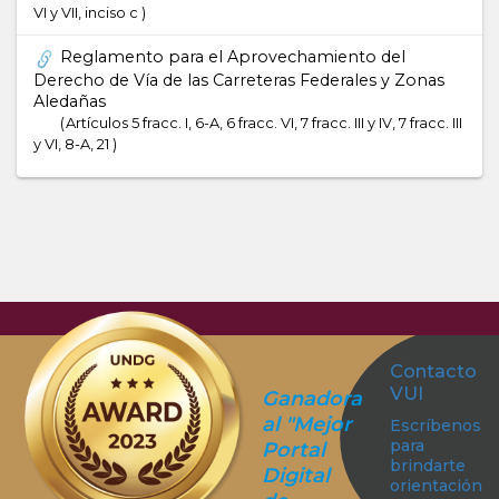
VI y VII, inciso c
Reglamento para el Aprovechamiento del
Derecho de Vía de las Carreteras Federales y Zonas
Aledañas
Artículos 5 fracc. I, 6-A, 6 fracc. VI, 7 fracc. III y IV, 7 fracc. III
y VI, 8-A, 21
Contacto
VUI
Ganadora
al "Mejor
Escríbenos
para
Portal
brindarte
Digital
orientación