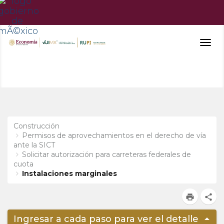
Togg
navig
Construcción
Permisos de aprovechamientos en el derecho de vía
ante la SICT
Solicitar autorización para carreteras federales de
cuota
Instalaciones marginales
print
share
arrow_drop_up
Ingresar a cada paso para ver el detalle