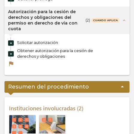
Autorización para la cesión de
derechos y obligaciones del
(
2
)
expand_less
CUANDO APLICA
permiso en derecho de vía con
cuota
Solicitar autorización
★
Obtener autorización para la cesión de
★
derechos y obligaciones
flag
arrow_drop_up
Resumen del procedimiento
Instituciones involucradas
2
1
2
4
3
7
5
6
8