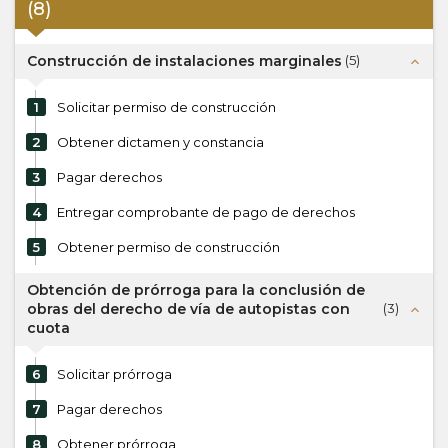
(
8
)
Construcción de instalaciones marginales
(
5
)
expand_less
1
Solicitar permiso de construcción
2
Obtener dictamen y constancia
3
Pagar derechos
4
Entregar comprobante de pago de derechos
5
Obtener permiso de construcción
Obtención de prórroga para la conclusión de
obras del derecho de vía de autopistas con
(
3
)
expand_less
cuota
6
Solicitar prórroga
7
Pagar derechos
8
Obtener prórroga