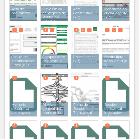
Acta de
Clave Única
Acta
Identificación
nacimiento
de Registro de
Constitutiva
oficial vigente
Población
(x 3)
(x 3)
(CURP)
1
1
1
6
1
6
Cedula de
Comprobante
Poder Notarial
Escrito libre
Identificación
de domicilio
(x 3)
de solicitud (x
Fiscal (x 2)
(x 2)
3)
1
1
1
1
Memoria
Planta
Plano de
Sección
descriptiva
general del
Sección
transversal,
del proyecto
tramo de la
Transversal
instalación
autopista
del derecho
subterránea
de vía
1
1
1
1