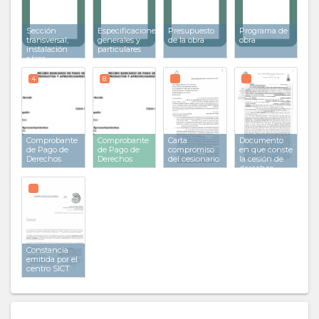
Sección
Especificaciones
Presupuesto
Programa de
transversal,
generales y
de la obra
obra
instalación
particulares
aérea
4
8
Comprobante
Comprobante
Carta
Documento
de Pago de
de Pago de
compromiso
en que conste
Derechos
Derechos
del cesionario
la cesión de
derechos
Constancia
emitida por el
centro SICT