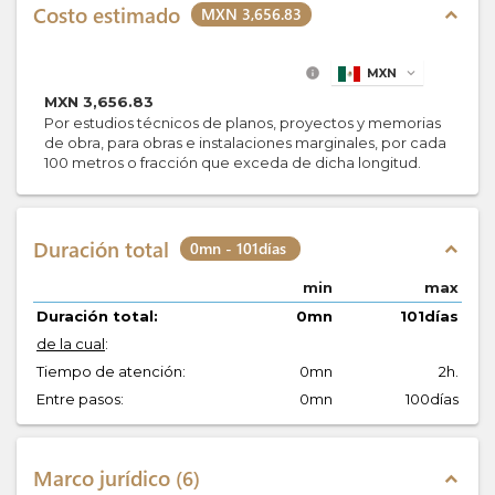
Costo estimado
MXN 3,656.83
expand_less
info
MXN
expand_more
MXN
3,656.83
Por estudios técnicos de planos, proyectos y memorias
de obra, para obras e instalaciones marginales, por cada
100 metros o fracción que exceda de dicha longitud.
Duración total
0mn - 101días
expand_less
min
max
Duración total:
0mn
101días
de la cual
:
Tiempo de atención:
0mn
2h.
Entre pasos:
0mn
100días
Marco jurídico
6
expand_less