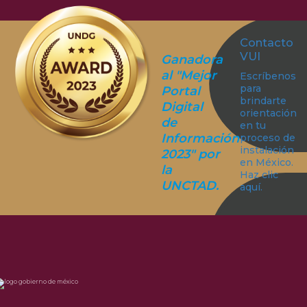
Contacto
VUI
Ganadora
al "Mejor
Escríbenos
para
Portal
brindarte
Digital
orientación
de
en tu
Información
proceso de
instalación
2023" por
en México.
la
Haz clic
UNCTAD.
aquí.