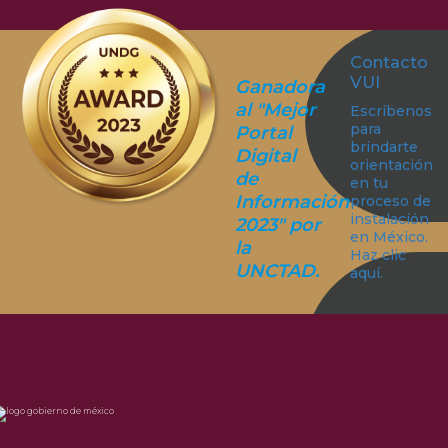
Contacto
VUI
Ganadora
al "Mejor
Escríbenos
para
Portal
brindarte
Digital
orientación
de
en tu
Información
proceso de
instalación
2023" por
en México.
la
Haz clic
UNCTAD.
aquí.