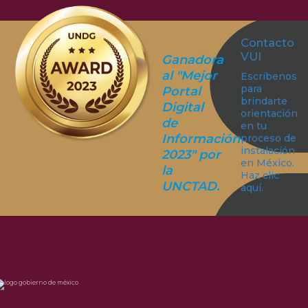
Contacto
VUI
Ganadora
al "Mejor
Escríbenos
para
Portal
brindarte
Digital
orientación
de
en tu
Información
proceso de
instalación
2023" por
en México.
la
Haz clic
UNCTAD.
aquí.