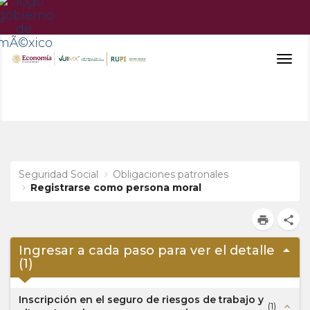
Togg
navig
Seguridad Social
Obligaciones patronales
Registrarse como persona moral
print
share
arrow_drop_up
Ingresar a cada paso para ver el detalle
(
1
)
Inscripción en el seguro de riesgos de trabajo y
(
1
)
expand_less