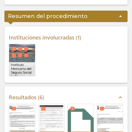
arrow_drop_up
Resumen del procedimiento
Instituciones involucradas
1
1
Instituto
Mexicano del
Seguro Social
(x 6)
Resultados
6
expand_less
1
1
1