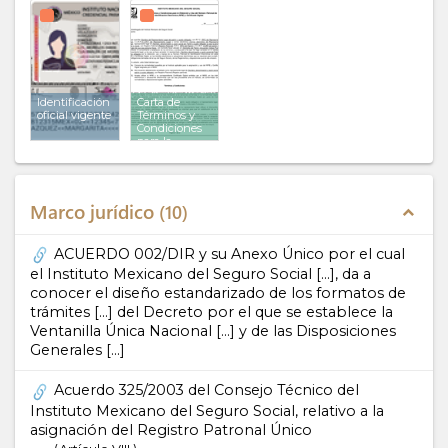
Identificación
Carta de
oficial vigente
Términos y
Condiciones
para la
Obtención y
Uso del NPIE
y Certificado
Digital
Marco jurídico
10
expand_less
ACUERDO 002/DIR y su Anexo Único por el cual
el Instituto Mexicano del Seguro Social […], da a
conocer el diseño estandarizado de los formatos de
trámites […] del Decreto por el que se establece la
Ventanilla Única Nacional […] y de las Disposiciones
Generales […]
Acuerdo 325/2003 del Consejo Técnico del
Instituto Mexicano del Seguro Social, relativo a la
asignación del Registro Patronal Único