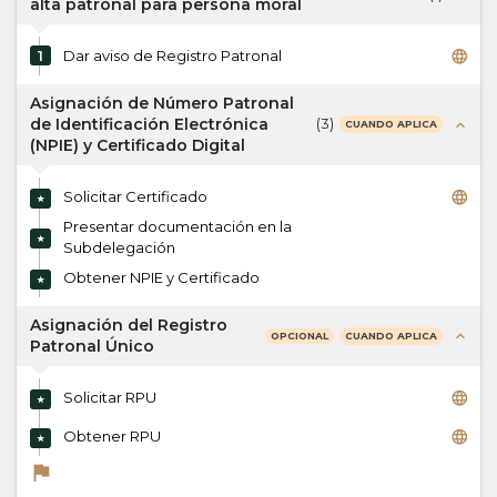
alta patronal para persona moral
language
1
Dar aviso de Registro Patronal
Asignación de Número Patronal
de Identificación Electrónica
(
3
)
expand_less
CUANDO APLICA
(NPIE) y Certificado Digital
language
Solicitar Certificado
★
Presentar documentación en la
★
Subdelegación
Obtener NPIE y Certificado
★
Asignación del Registro
expand_less
CUANDO APLICA
OPCIONAL
Patronal Único
language
Solicitar RPU
★
language
Obtener RPU
★
flag