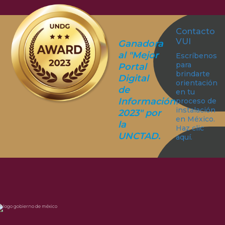
Contacto
VUI
Ganadora
al "Mejor
Escríbenos
para
Portal
brindarte
Digital
orientación
de
en tu
Información
proceso de
instalación
2023" por
en México.
la
Haz clic
UNCTAD.
aquí.