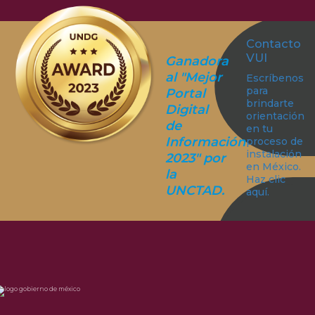
Contacto
VUI
Ganadora
al "Mejor
Escríbenos
para
Portal
brindarte
Digital
orientación
de
en tu
Información
proceso de
instalación
2023" por
en México.
la
Haz clic
UNCTAD.
aquí.