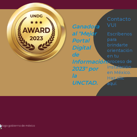
Contacto
VUI
Ganadora
al "Mejor
Escríbenos
para
Portal
brindarte
Digital
orientación
de
en tu
Información
proceso de
instalación
2023" por
en México.
la
Haz clic
UNCTAD.
aquí.