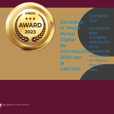
Contacto
VUI
Ganadora
al "Mejor
Escríbenos
para
Portal
brindarte
Digital
orientación
de
en tu
Información
proceso de
instalación
2023" por
en México.
la
Haz clic
UNCTAD.
aquí.