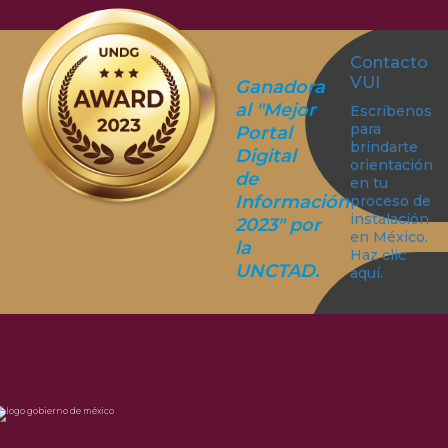
Contacto
VUI
Ganadora
al "Mejor
Escríbenos
para
Portal
brindarte
Digital
orientación
de
en tu
Información
proceso de
instalación
2023" por
en México.
la
Haz clic
UNCTAD.
aquí.