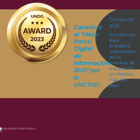
Contacto
VUI
Ganadora
al "Mejor
Escríbenos
para
Portal
brindarte
Digital
orientación
de
en tu
Información
proceso de
instalación
2023" por
en México.
la
Haz clic
UNCTAD.
aquí.