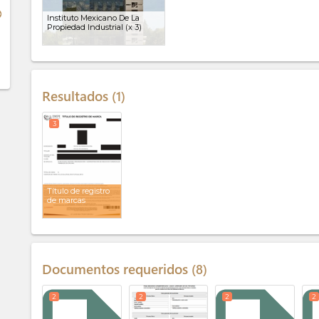
ge
Instituto Mexicano De La
Propiedad Industrial (x 3)
Resultados
1
3
Título de registro
de marcas
Documentos requeridos
8
2
2
2
2