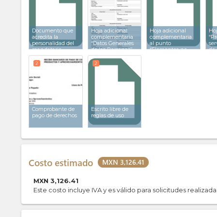
Documento que
Hoja adicional
Hoja adicional
Hoj
acredita la
complementaria
complementaria
“Pr
personalidad del
“Datos Generales
al punto
ser
mandatario
de las Personas”
“Elementos no
de 
reservables”
Com
com
2
2
Comprobante de
Escrito libre de
pago de derechos
reglas de uso
Costo estimado
MXN 3,126.41
MXN
3,126.41
Este costo incluye IVA y es válido para solicitudes realizad