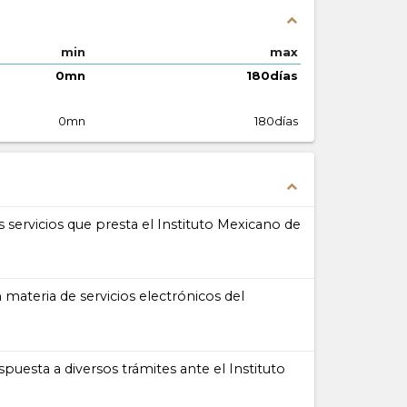
expand_less
min
max
0mn
180días
0mn
180días
expand_less
s servicios que presta el Instituto Mexicano de
materia de servicios electrónicos del
puesta a diversos trámites ante el Instituto