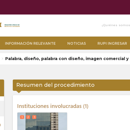
¿Quiénes somo
INFORMACIÓN RELEVANTE
NOTICIAS
RUPI INGRESAR
Palabra, diseño, palabra con diseño, imagen comercial y
p_up
Resumen del procedimiento
Instituciones involucradas
1
ess
1
2
3
ge