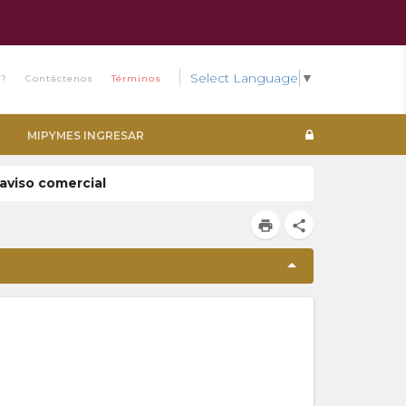
Select Language
▼
s?
Contáctenos
Términos
MIPYMES INGRESAR
 aviso comercial
print
share
arrow_drop_up