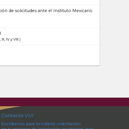
ión de solicitudes ante el Instituto Mexicano
l
III, IV y VIII
Contacto VUI
Escríbenos para brindarte orientación
en tu proceso de instalación en México. Haz