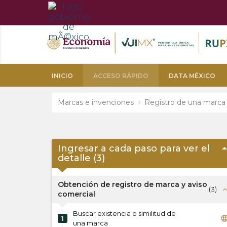
INICIO
ACCESO RÁPIDO
DATA MÉXICO
Marcas e invenciones
Registro de una marca
arrow_dro
Ingresar a cada paso para ver el
detalle (
3
)
Obtención de registro de marca y aviso
(
3
)
expand_l
comercial
Buscar existencia o similitud de
langua
1
una marca