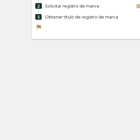
langua
2
Solicitar registro de marca
3
Obtener título de registro de marca
flag