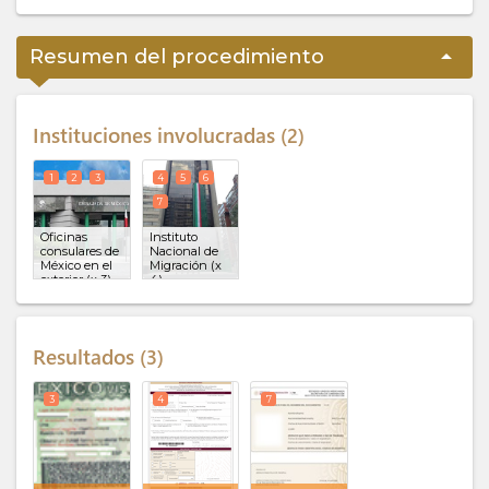
arrow_drop_up
Resumen del procedimiento
Instituciones involucradas
2
1
2
3
4
5
6
7
Oficinas
Instituto
consulares de
Nacional de
México en el
Migración (x
exterior (x 3)
4)
Resultados
3
3
4
7