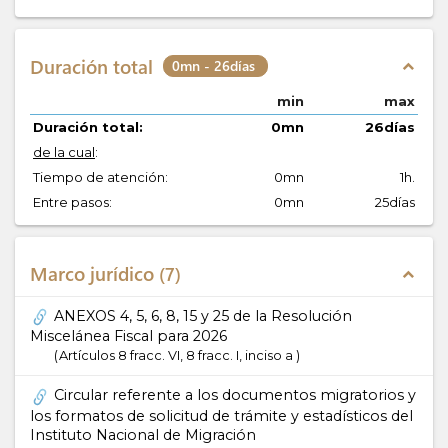
Duración total
0mn - 26días
expand_less
min
max
Duración total:
0mn
26días
de la cual
:
Tiempo de atención:
0mn
1h.
Entre pasos:
0mn
25días
Marco jurídico
7
expand_less
ANEXOS 4, 5, 6, 8, 15 y 25 de la Resolución
Miscelánea Fiscal para 2026
Artículos 8 fracc. VI, 8 fracc. I, inciso a
Circular referente a los documentos migratorios y
los formatos de solicitud de trámite y estadísticos del
Instituto Nacional de Migración