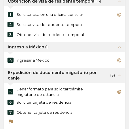
Obtención de visa de residente temporal
(
3
)
expand_less
language
1
Solicitar cita en una oficina consular
2
Solicitar visa de residente temporal
3
Obtener visa de residente temporal
Ingreso a México
(
1
)
expand_less
language
4
Ingresar a México
Expedición de documento migratorio por
(
3
)
expand_less
canje
Llenar formato para solicitar trámite
language
5
migratorio de estancia
6
Solicitar tarjeta de residencia
7
Obtener tarjeta de residencia
flag