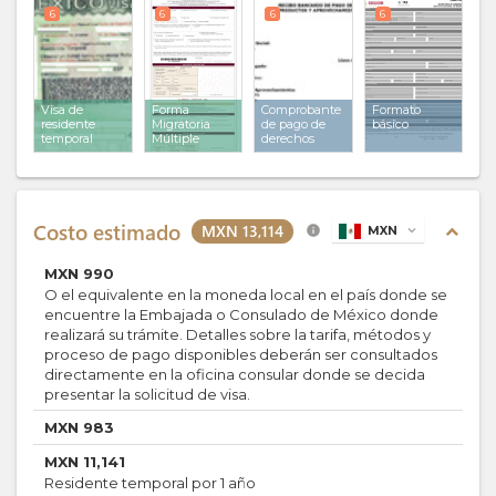
muebles o
6
6
6
6
activos fijos
Visa de
Forma
Comprobante
Formato
residente
Migratoria
de pago de
básico
temporal
Múltiple
derechos
Costo estimado
MXN 13,114
expand_less
info
MXN
expand_more
MXN
990
O el equivalente en la moneda local en el país donde se
encuentre la Embajada o Consulado de México donde
realizará su trámite. Detalles sobre la tarifa, métodos y
proceso de pago disponibles deberán ser consultados
directamente en la oficina consular donde se decida
presentar la solicitud de visa.
MXN
983
MXN
11,141
Residente temporal por 1 año