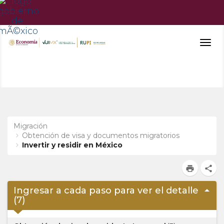
Togg
navig
Migración
Obtención de visa y documentos migratorios
Invertir y residir en México
print
share
arrow_drop_up
Ingresar a cada paso para ver el detalle
(
7
)