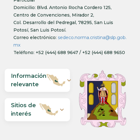
Particular
Domicilio: Blvd. Antonio Rocha Cordero 125,
Centro de Convenciones, Mirador 2,
Col. Desarrollo del Pedregal, 78295, San Luis
Potosí, San Luis Potosí.
Correo electrónico:
sedeco.norma.cristina@slp.gob.
mx
Teléfono: +52 (444) 688 9647 / +52 (444) 688 9650
Información
expand_more
relevante
Sitios de
expand_more
interés