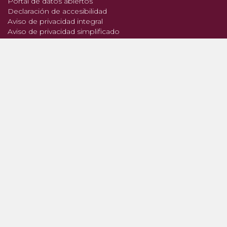
Portal de datos abiertos
Declaración de accesibilidad
Aviso de privacidad integral
Aviso de privacidad simplificado
Términos y condiciones
Política de seguridad
Mapa del sitio
Denuncia contra servidores públicos
Síguenos en:
Powered by eRegulations ©, a content management system developed by