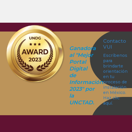
Contacto
VUI
Ganadora
al "Mejor
Escríbenos
para
Portal
brindarte
Digital
orientación
de
en tu
Información
proceso de
instalación
2023" por
en México.
la
Haz clic
UNCTAD.
aquí.