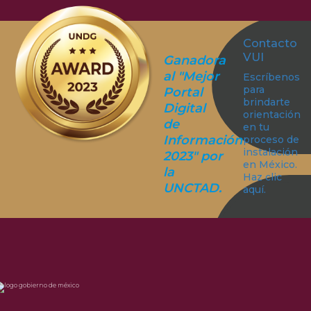
Contacto
VUI
Ganadora
al "Mejor
Escríbenos
para
Portal
brindarte
Digital
orientación
de
en tu
Información
proceso de
instalación
2023" por
en México.
la
Haz clic
UNCTAD.
aquí.