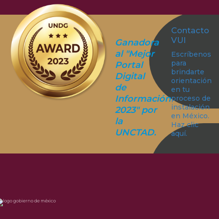
Contacto
VUI
Ganadora
al "Mejor
Escríbenos
para
Portal
brindarte
Digital
orientación
de
en tu
Información
proceso de
instalación
2023" por
en México.
la
Haz clic
UNCTAD.
aquí.