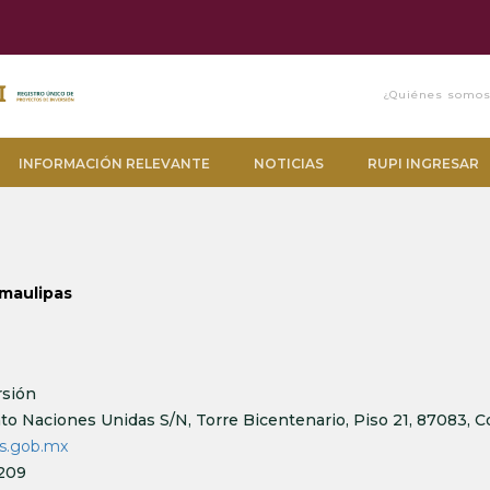
¿Quiénes somo
INFORMACIÓN RELEVANTE
NOTICIAS
RUPI INGRESAR
amaulipas
rsión
to Naciones Unidas S/N, Torre Bicentenario, Piso 21, 87083, Cd
as.gob.mx
4209