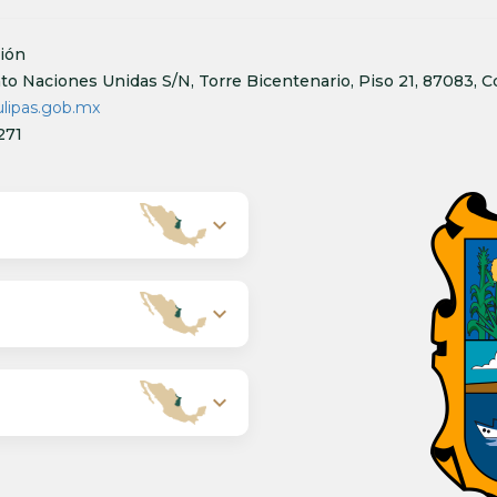
sión
to Naciones Unidas S/N, Torre Bicentenario, Piso 21, 87083, Cd
lipas.gob.mx
271
expand_more
expand_more
expand_more