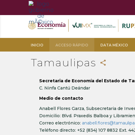
INICIO
ACCESO RÁPIDO
DATA MÉXICO
Tamaulipas
share
Secretaria de Economía del Estado de T
C. Ninfa Cantú Deándar
Medio de contacto
Anabell Flores Garza, Subsecretaria de Inve
Domicilio: Blvd. Praxedis Balboa y Libramien
Correo electrónico:
anabell.flores@tamaulip
Teléfono directo: +52 (834) 107 8832 Ext. 4