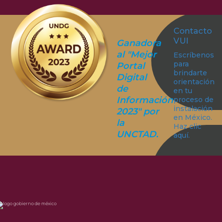
Contacto
VUI
Ganadora
al "Mejor
Escríbenos
para
Portal
brindarte
Digital
orientación
de
en tu
Información
proceso de
instalación
2023" por
en México.
la
Haz clic
UNCTAD.
aquí.