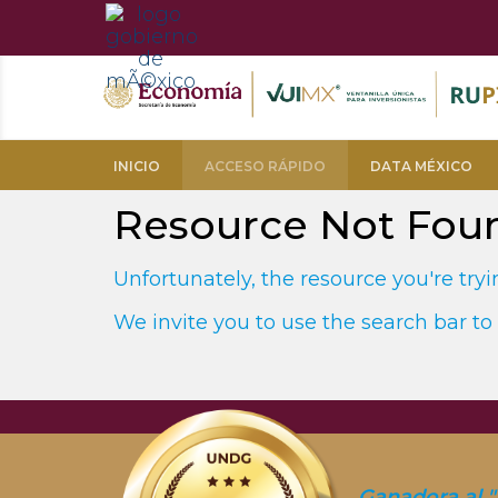
INICIO
ACCESO RÁPIDO
DATA MÉXICO
Resource Not Fou
Unfortunately, the resource you're tryin
We invite you to use the search bar to 
Ganadora al "