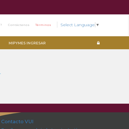
Select Language
▼
s?
Contáctenos
Términos
MIPYMES INGRESAR
.
Contacto VUI