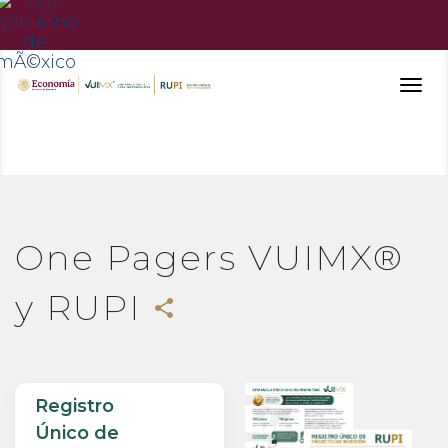
Togg
navig
One Pagers VUIMX®
y RUPI
share
Registro
Único de