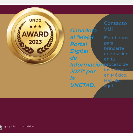
Contacto
VUI
Ganadora
al "Mejor
Escríbenos
para
Portal
brindarte
Digital
orientación
de
en tu
Información
proceso de
instalación
2023" por
en México.
la
Haz clic
UNCTAD.
aquí.