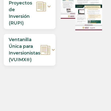
Proyectos
expand_more
de
Inversión
(RUPI)
Ventanilla
Única para
expand_more
Inversionistas
(VUIMX®)