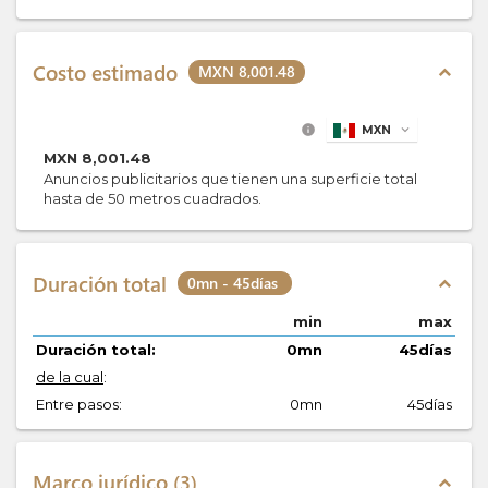
Costo estimado
MXN 8,001.48
expand_less
info
MXN
expand_more
MXN
8,001.48
Anuncios publicitarios que tienen una superficie total
hasta de 50 metros cuadrados.
Duración total
0mn - 45días
expand_less
min
max
Duración total:
0mn
45días
de la cual
:
Entre pasos:
0mn
45días
Marco jurídico
3
expand_less