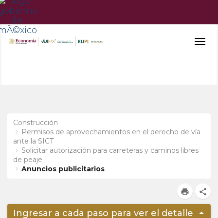
Togg
navig
Construcción
Permisos de aprovechamientos en el derecho de vía
ante la SICT
Solicitar autorización para carreteras y caminos libres
de peaje
Anuncios publicitarios
print
share
arrow_drop_up
Ingresar a cada paso para ver el detalle