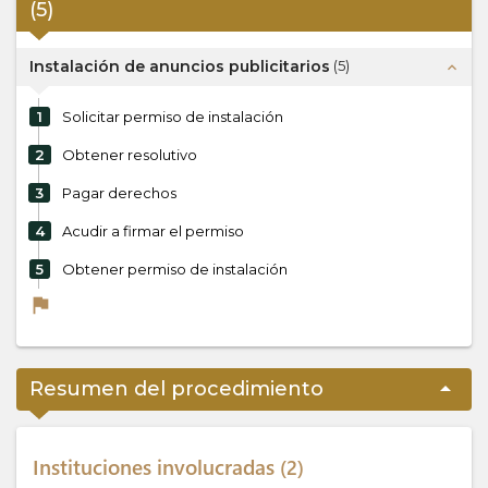
(
5
)
Instalación de anuncios publicitarios
(
5
)
expand_less
1
Solicitar permiso de instalación
2
Obtener resolutivo
3
Pagar derechos
4
Acudir a firmar el permiso
5
Obtener permiso de instalación
flag
arrow_drop_up
Resumen del procedimiento
Instituciones involucradas
2