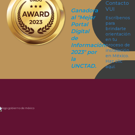
Contacto
VUI
Ganadora
al "Mejor
Escríbenos
para
Portal
brindarte
Digital
orientación
de
en tu
Información
proceso de
instalación
2023" por
en México.
la
Haz clic
UNCTAD.
aquí.