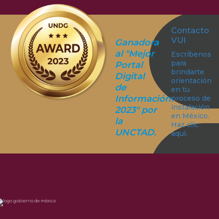
Contacto
VUI
Ganadora
al "Mejor
Escríbenos
para
Portal
brindarte
Digital
orientación
de
en tu
Información
proceso de
instalación
2023" por
en México.
la
Haz clic
UNCTAD.
aquí.