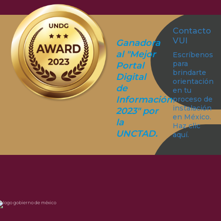
Contacto
VUI
Ganadora
al "Mejor
Escríbenos
para
Portal
brindarte
Digital
orientación
de
en tu
Información
proceso de
instalación
2023" por
en México.
la
Haz clic
UNCTAD.
aquí.