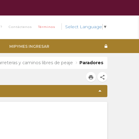
Select Language
▼
s?
Contáctenos
Términos
MIPYMES INGRESAR
carreteras y caminos libres de peaje
Paradores
print
share
arrow_drop_up