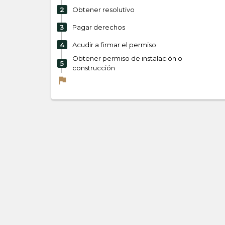
2
Obtener resolutivo
3
Pagar derechos
4
Acudir a firmar el permiso
Obtener permiso de instalación o
5
construcción
flag