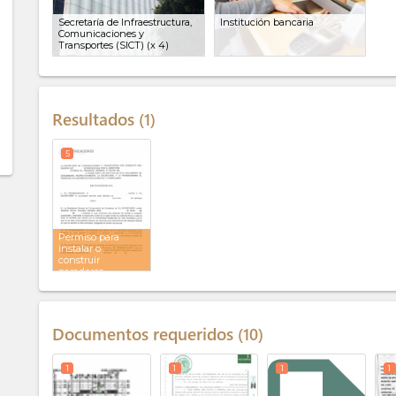
Secretaría de Infraestructura,
Institución bancaria
Comunicaciones y
Transportes (SICT) (x 4)
Resultados
1
5
Permiso para
instalar o
construir
paradores
Documentos requeridos
10
1
1
1
1