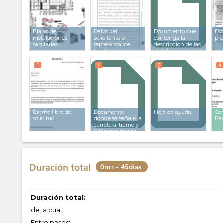
Plano de
Datos del
Documento que
Esc
instalaciones
solicitante o
contenga la
pre
sanitarias
representante
descripción de las
legal
instalaciones
1
1
3
4
Escrito libre de
Documento
Hoja de ayuda
Co
solicitud
donde se señale la
Pa
carretera, tramo y
kilómetro donde
se llevará a cabo la
obra
Duración total
0mn - 45días
Duración total:
de la cual
:
Entre pasos: