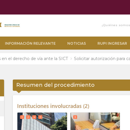
¿Quiénes somo
INFORMACIÓN RELEVANTE
NOTICIAS
RUPI INGRESAR
n el derecho de vía ante la SICT
Solicitar autorización para 
p_up
Resumen del procedimiento
Instituciones involucradas
2
ess
1
2
4
5
3