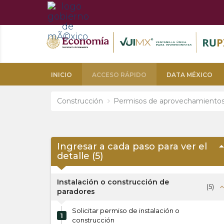
INICIO
ACCESO RÁPIDO
DATA MÉXICO
Construcción
Permisos de aprovechamientos e
arrow_dro
Ingresar a cada paso para ver el
detalle (
5
)
Instalación o construcción de
(
5
)
expand_l
paradores
Solicitar permiso de instalación o
1
construcción