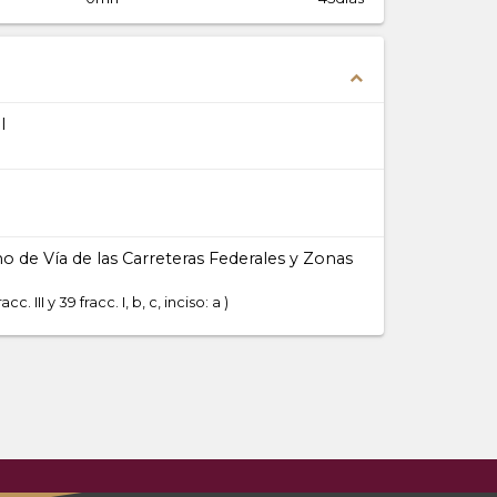
expand_less
l
de Vía de las Carreteras Federales y Zonas
fracc. III y 39 fracc. I, b, c, inciso: a