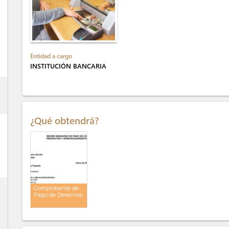
Entidad a cargo
INSTITUCIÓN BANCARIA
ess
¿Qué obtendrá?
Comprobante de
Pago de Derechos
ess