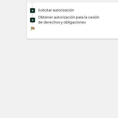
Solicitar autorización
★
Obtener autorización para la cesión
★
de derechos y obligaciones
flag