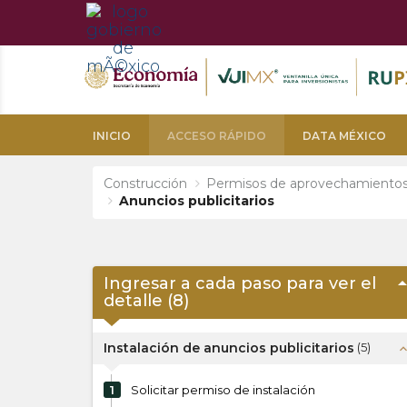
INICIO
ACCESO RÁPIDO
DATA MÉXICO
Construcción
Permisos de aprovechamientos e
Anuncios publicitarios
arrow_dro
Ingresar a cada paso para ver el
detalle (
8
)
Instalación de anuncios publicitarios
(
5
)
expand_l
1
Solicitar permiso de instalación