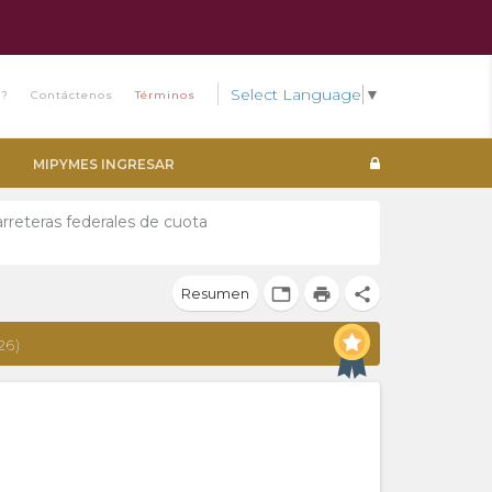
Select Language
▼
s?
Contáctenos
Términos
MIPYMES INGRESAR
carreteras federales de cuota
Resumen
tab
print
share
26)