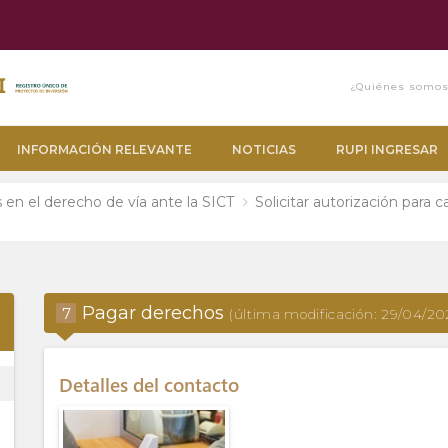
¿Quiénes somo
INFORMACIÓN RELEVANTE
NOTICIAS
RUPI INGRESAR
n el derecho de vía ante la SICT
Solicitar autorización para 
p_up
Pagar derechos
7
(última modificación: 29/04/20
Detalles del contacto
ess