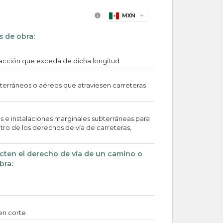
info
MXN
expand_more
s de obra:
fracción que exceda de dicha longitud
bterráneos o aéreos que atraviesen carreteras
as e instalaciones marginales subterráneas para
ro de los derechos de vía de carreteras,
cten el derecho de vía de un camino o
bra:
en corte