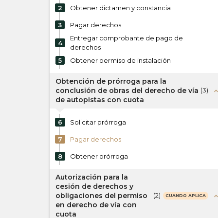
2
Obtener dictamen y constancia
3
Pagar derechos
Entregar comprobante de pago de
4
derechos
5
Obtener permiso de instalación
Obtención de prórroga para la
conclusión de obras del derecho de vía
(
3
)
expand_l
de autopistas con cuota
6
Solicitar prórroga
7
Pagar derechos
8
Obtener prórroga
Autorización para la
cesión de derechos y
obligaciones del permiso
(
2
)
expand_l
CUANDO APLICA
en derecho de vía con
cuota