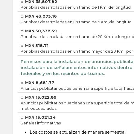
o
MXN
35,807.82
Por obras desarrolladas en un tramo de 1 Km. de longitud
o
MXN
43,073.16
Por obras desarrolladas en un tramo de 5 Km. de longitud
o
MXN
50,338.59
Por obras desarrolladas en un tramo de 20 Km. de longitu
o
MXN
518.71
Por obras desarrolladas en un tramo mayor de 20 Km., por
Permisos para la instalación de anuncios publicita
instalación de señalamientos informativos dentro d
federales y en los recintos portuarios:
o
MXN
8,681.77
Anuncios publicitarios que tienen una superficie total has
o
MXN
13,022.89
Anuncios publicitarios que tienen una superficie total de
metros cuadrados.
o
MXN
13,021.34
Señales informativas
Los costos se actualizan de manera semestral.