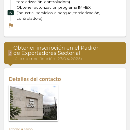
terciarización, controladora)
Obtener autorización programa IMMEX
6
(industrial, servicios, albergue, terciarización,
controladora)
flag
Obtener inscripción en el Padrón
de Exportadores Sectorial
2
(última modificación: 23/04/2025)
Detalles del contacto
Entidad a cargo