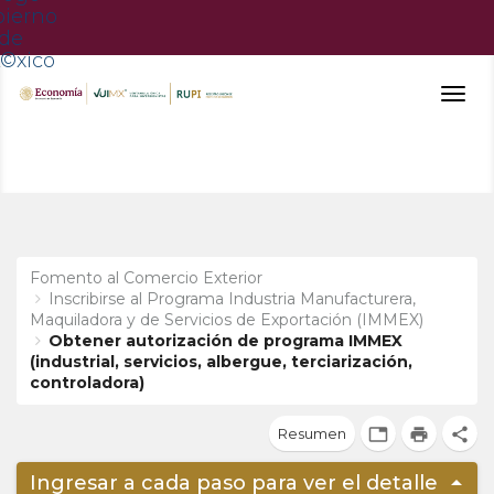
Togg
navig
Fomento al Comercio Exterior
Inscribirse al Programa Industria Manufacturera,
Maquiladora y de Servicios de Exportación (IMMEX)
Obtener autorización de programa IMMEX
(industrial, servicios, albergue, terciarización,
controladora)
Resumen
tab
print
share
arrow_drop_up
Ingresar a cada paso para ver el detalle