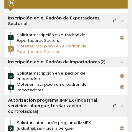
(
6
)
Inscripción en el Padrón de Exportadores
(
2
)
expand_less
Sectorial
Solicitar inscripción en el Padrón de
language
1
Exportadores Sectorial
Obtener inscripción en el Padrón de
2
Exportadores Sectorial
Inscripción en el Padrón de Importadores
(
2
)
expand_less
Solicitar inscripción en el padrón de
language
3
Importadores
Obtener inscripción en el padrón de
language
4
Importadores
Autorización programa IMMEX (industrial,
servicios, albergue, terciarización,
(
2
)
expand_less
controladora)
Solicitar autorización programa IMMEX
language
5
(industrial, servicios, albergue,