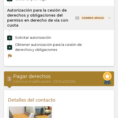
Autorización para la cesión de
derechos y obligaciones del
(
2
)
expand_less
CUANDO APLICA
permiso en derecho de vía con
cuota
Solicitar autorización
★
Obtener autorización para la cesión de
★
derechos y obligaciones
flag
Pagar derechos
3
(última modificación: 22/04/2026)
Detalles del contacto