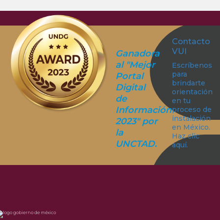
Contacto
VUI
Ganadora
al "Mejor
Escríbenos
para
Portal
brindarte
Digital
orientación
de
en tu
Información
proceso de
instalación
2023" por
en México.
la
Haz clic
UNCTAD.
aquí.