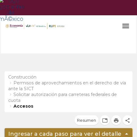
Togg
navig
Construcción
Permisos de aprovechamientos en el derecho de vía
ante la SICT
Solicitar autorización para carreteras federales de
cuota
Accesos
Resumen
tab
print
share
arrow_drop_up
Ingresar a cada paso para ver el detalle