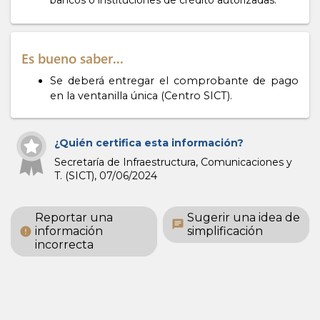
bancos o instituciones de crédito autorizadas.
Es bueno saber...
Se deberá entregar el comprobante de pago
en la ventanilla única (Centro SICT).
¿Quién certifica esta información?
Secretaría de Infraestructura, Comunicaciones y
T. (SICT),
07/06/2024
Reportar una
Sugerir una idea de
chat
información
simplificación
error
incorrecta