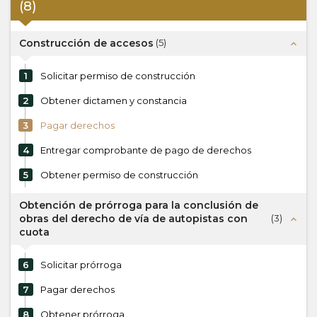
(
8
)
Construcción de accesos
(
5
)
expand_less
1
Solicitar permiso de construcción
2
Obtener dictamen y constancia
3
Pagar derechos
4
Entregar comprobante de pago de derechos
5
Obtener permiso de construcción
Obtención de prórroga para la conclusión de
obras del derecho de vía de autopistas con
(
3
)
expand_less
cuota
6
Solicitar prórroga
7
Pagar derechos
8
Obtener prórroga