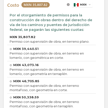
Costo
MXN 35,807.82
info
MXN
expand_more
Por el otorgamiento de permisos para la
construcción de obras dentro del derecho de
vía de los caminos y puentes de jurisdicción
federal, se pagarán las siguientes cuotas:
MXN
35,807.82
Permiso con supervisión de obra, en terreno plano.
o
MXN
39,440.51
Permiso con supervisión de obra, en terreno en
lomerío, con geométrica en corte.
o
MXN
43,073.16
Permiso con supervisión de obra, en terreno en
lomerío, con geometría en terraplén.
o
MXN
46,705.85
Permiso con supervisión de obra, en terreno
montañoso, con geometría en corte.
o
MXN
50,338.59
Permiso con supervisión de obra, en terreno
montañoso, con geometría en terraplén.